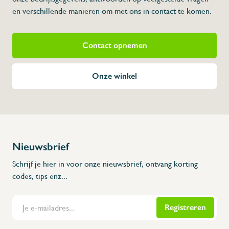
vermindert.
en verschillende manieren om met ons in contact te komen.
Contact opnemen
Onze winkel
Nieuwsbrief
Schrijf je hier in voor onze nieuwsbrief, ontvang korting
codes, tips enz...
Registreren
Flanders Inox | Karperstraat 6, 8400 Oostende | België | BNP Paribas Fortis: BE100014816657