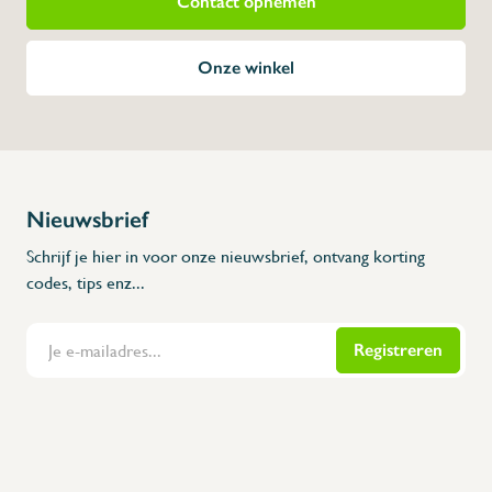
Contact opnemen
Onze winkel
Nieuwsbrief
Schrijf je hier in voor onze nieuwsbrief, ontvang korting
codes, tips enz...
Registreren
Flanders Inox | Karperstraat 6, 8400 Oostende | België | BNP Paribas Fortis: BE100014816657