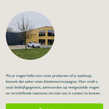
+32 (0) 4
info@flan
Elektronische the
sonde
€27,00
Specificaties
Artikelcode:
Beschrijving
- 105 mm sonde vervaardigd uit rvs
- Meet tussen -50 °C en 150 °C
- Werkt op een batterij: AA
Als je vragen hebt over onze producten of je aankoop,
* Afmetingen: 50 x 25 x 180 x 105 (L x A x
bezoek dan zeker onze klantenservicepagina. Hier vindt u
onze bedrijfsgegevens, antwoorden op veelgestelde vragen
en verschillende manieren om met ons in contact te komen.