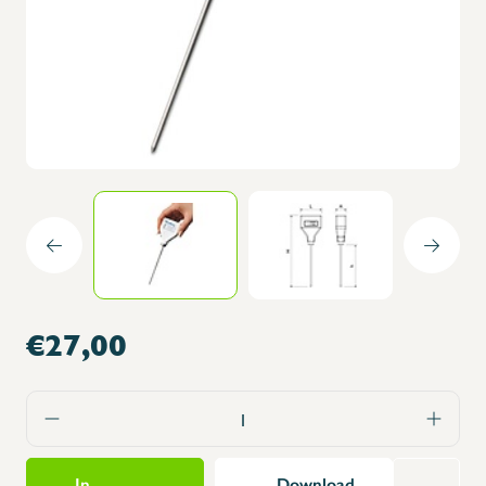
€27,00
In
Download