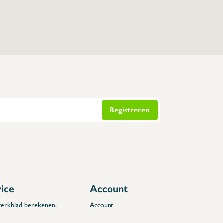
Registreren
vice
Account
 werkblad berekenen.
Account