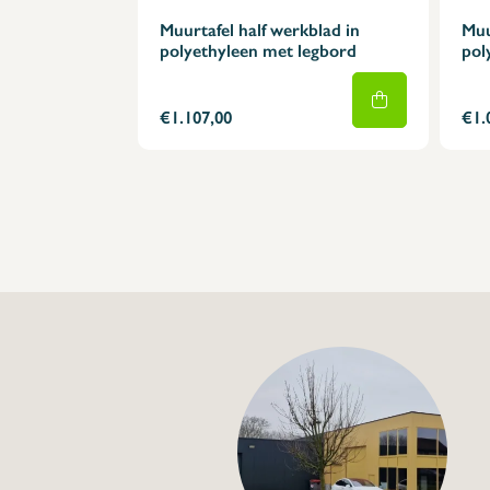
Muurtafel half werkblad in
Muu
polyethyleen met legbord
pol
€1.107,00
€1.
+32 (0) 4
info@flan
Dubbele snijtafel m
€2.240,00