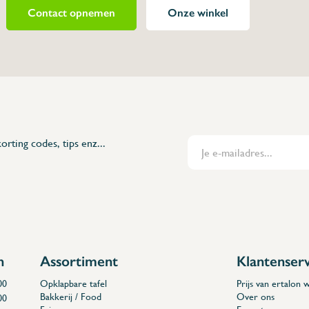
Contact opnemen
Onze winkel
072402
thyleen
n polyethyleen
orting codes, tips enz...
n
Assortiment
Klantenser
00
Opklapbare tafel
Prijs van ertalon
Bakkerij / Food
Over ons
00