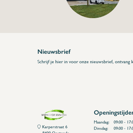
Specificaties
Artikelcode:
Beschrijving
- Vervaardigd uit roestvrij staal
- 2 lange zijdes hebben werkblad uit polye
- Keuze uit 2 kleuren voor het werkblad i
* Afmetingen: L x A x H x l x a x G x E
Nieuwsbrief
Schrijf je hier in voor onze nieuwsbrief, ontvang k
Openingstijde
Maandag:
09:00 - 17:
Karperstraat 6
Dinsdag:
09:00 - 17:
8400 Oostende