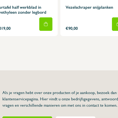
rtafel half werkblad in
Vezelschraper snijplanken
yethyleen zonder legbord
019,00
€90,00
75 63 46 99
dersinox.be
Als je vragen hebt over onze producten of je aankoop, bezoek dan
klantenservicepagina. Hier vindt u onze bedrijfsgegevens, antwoor
et legbord
vragen en verschillende manieren om met ons in contact te komen.