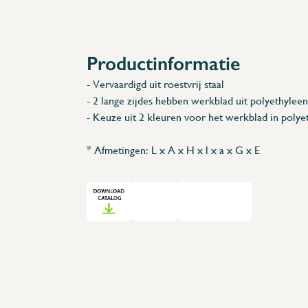
Accessoires
Reserveonderdelen
Productinformatie
- Vervaardigd uit roestvrij staal
- 2 lange zijdes hebben werkblad uit polyethyleen
- Keuze uit 2 kleuren voor het werkblad in polye
* Afmetingen: L x A x H x l x a x G x E