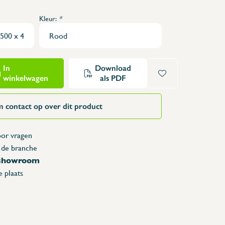
Opzettafels
Kleur:
*
Karren & vuilbakken
Toonbanken
Lockers
Accessoires
In
Download
winkelwagen
als PDF
Reserveonderdelen
 contact op over dit product
or vragen
 de branche
 showroom
 plaats