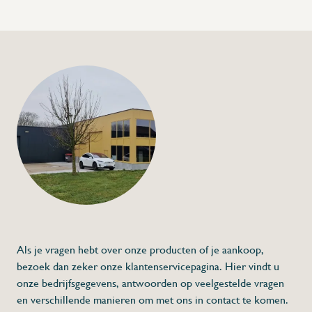
+32 (0) 4
info@flan
Draagbare ozon ge
€1.058,00
Specificaties
Artikelcode:
Beschrijving
- Ozon reguleert de temperatuur en de ma
3
- O
disinfecteert, absorbeert geurtjes en 
- Het draagbaar model wordt vooral in hot
- 7 000 mg/h
- 62 W
Als je vragen hebt over onze producten of je aankoop,
* Afmetingen: 345 x 225 x 135 (L x A x H)
bezoek dan zeker onze klantenservicepagina. Hier vindt u
onze bedrijfsgegevens, antwoorden op veelgestelde vragen
en verschillende manieren om met ons in contact te komen.