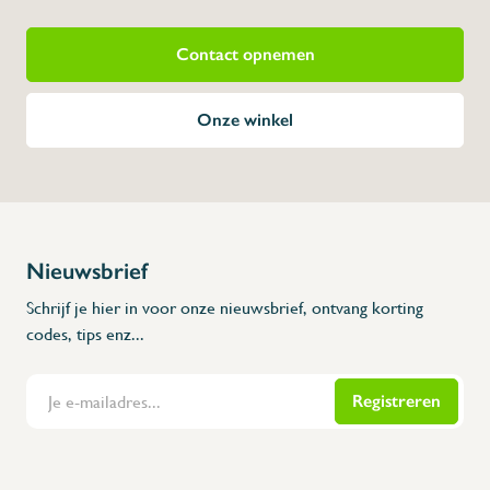
Contact opnemen
Onze winkel
Nieuwsbrief
Schrijf je hier in voor onze nieuwsbrief, ontvang korting
codes, tips enz...
Registreren
Flanders Inox | Karperstraat 6, 8400 Oostende | België | BNP Paribas Fortis: BE100014816657