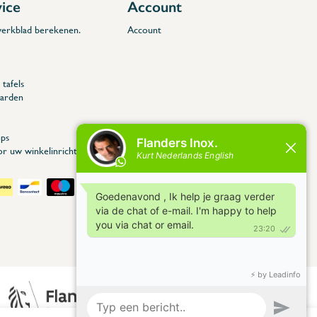
vice
Account
 werkblad berekenen.
Account
tafels
arden
ps
or uw winkelinrichting