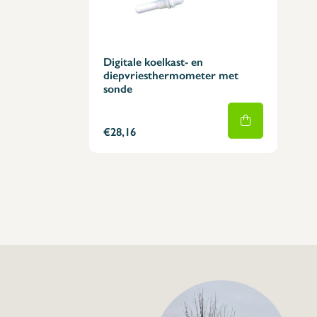
Digitale koelkast- en
diepvriesthermometer met
sonde
€28,16
+32 (0) 4
info@flan