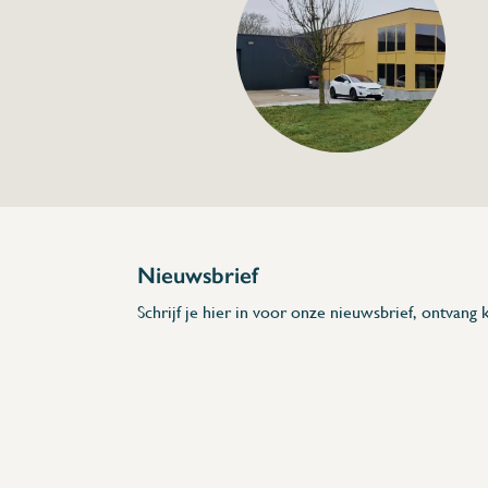
Digitale koelkast- e
diepvriesthermome
sondes
€42,00
Specificaties
Artikelcode:
Beschrijving
- Meet tussen -40 °C en 70 °C
- Kabel lengte: 1 000 mm
- Verstelbaar alarm
- Met magneet
Nieuwsbrief
* Afmetingen: 135 x 15 x 45 (L x A x H)
Schrijf je hier in voor onze nieuwsbrief, ontvang k