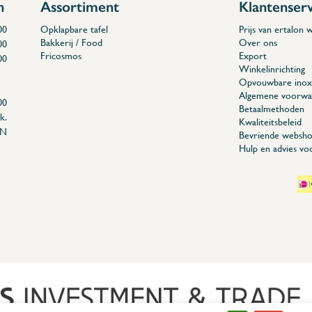
n
Assortiment
Klantenser
00
Opklapbare tafel
Prijs van ertalon
Bakkerij / Food
Over ons
00
Fricosmos
Export
00
Winkelinrichting
Opvouwbare inox 
Algemene voorwa
00
Betaalmethoden
k.
Kwaliteitsbeleid
EN
Bevriende websho
Hulp en advies vo
04