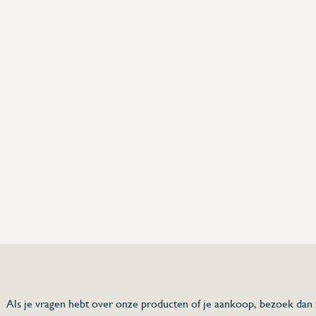
75 63 46 99
dersinox.be
Als je vragen hebt over onze producten of je aankoop, bezoek dan