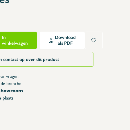
Opzettafels
Karren & vuilbakken
Toonbanken
Lockers
In
Download
Accessoires
winkelwagen
als PDF
Reserveonderdelen
 contact op over dit product
or vragen
 de branche
 showroom
 plaats