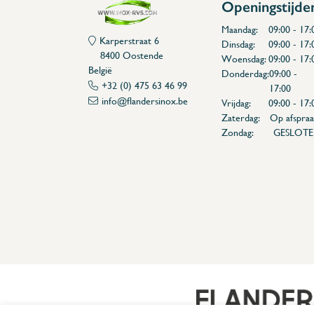
Openingstijde
Maandag:
09:00 - 17:
Karperstraat 6
Dinsdag:
09:00 - 17:
8400 Oostende
Woensdag:
09:00 - 17:
België
Donderdag:
09:00 -
+32 (0) 475 63 46 99
17:00
info@flandersinox.be
Vrijdag:
09:00 - 17:
Zaterdag:
Op afspraa
Zondag:
GESLOT
Flanders Inox | Karperstraat 6, 8400 Oostende | België | BNP Paribas Fortis: BE100014816657