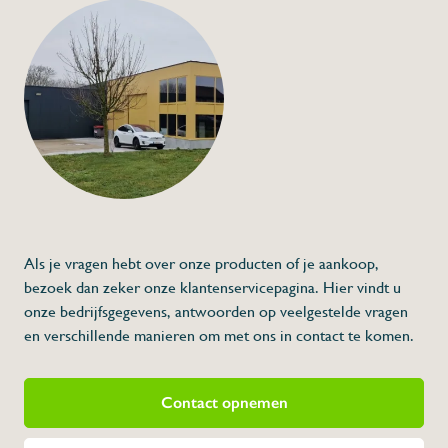
Cartouche voor kra
463064, 463066, 463
463038, 463040, 463
465206, 463206,4632
463227, 465208,4652
462412,462408,4646
463204*, 463208*
€21,00
Specificaties
Artikelcode:
Als je vragen hebt over onze producten of je aankoop,
Beschrijving
bezoek dan zeker onze klantenservicepagina. Hier vindt u
Cartouche kraan 463051, 463064, 463066,
onze bedrijfsgegevens, antwoorden op veelgestelde vragen
463228, 463213, 465206, 463206,463236,
462412,462408,464614, 463602, 463204*,
en verschillende manieren om met ons in contact te komen.
Contact opnemen