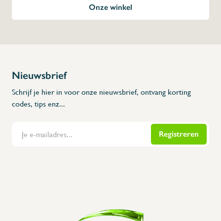
Onze winkel
Nieuwsbrief
Schrijf je hier in voor onze nieuwsbrief, ontvang korting
codes, tips enz...
Registreren
Flanders Inox | Karperstraat 6, 8400 Oostende | België | BNP Paribas Fortis: BE100014816657