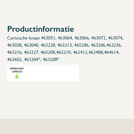
X
Productinformatie
Cartouche kraan 463051, 463064, 463066, 463072, 463074,
463038, 463040, 463228, 463213, 465206, 463206,463236,
463216, 463227, 465208,465210, 462412,462408,464614,
463602, 463204*, 463208*
+32 (0) 4
info@flan