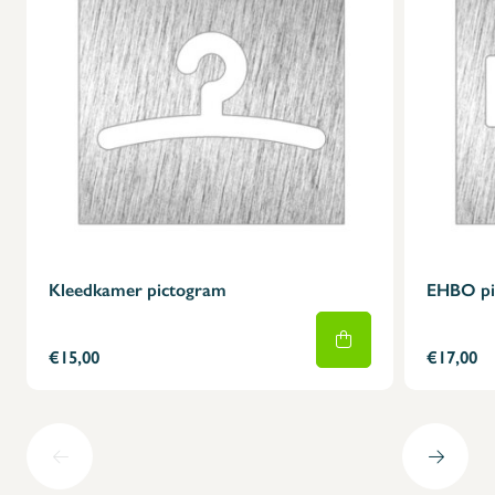
Kleedkamer pictogram
EHBO pi
€15,00
€17,00