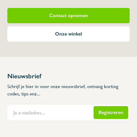
Contact opnemen
Onze winkel
Nieuwsbrief
Schrijf je hier in voor onze nieuwsbrief, ontvang korting
codes, tips enz...
Registreren
Flanders Inox | Karperstraat 6, 8400 Oostende | België | BNP Paribas Fortis: BE100014816657