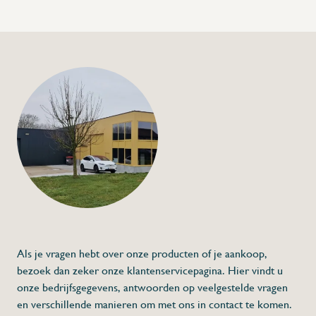
+32 (0) 4
info@flan
Cafetaria pictogra
€15,00
Specificaties
Artikelcode:
Beschrijving
- Vervaardigd uit roestvrij staal
* Afmetingen: 120 x 120 (L x H)
Als je vragen hebt over onze producten of je aankoop,
bezoek dan zeker onze klantenservicepagina. Hier vindt u
onze bedrijfsgegevens, antwoorden op veelgestelde vragen
en verschillende manieren om met ons in contact te komen.