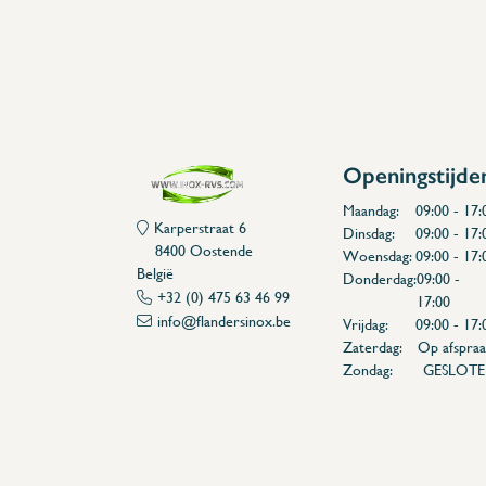
Openingstijde
Maandag:
09:00 - 17:
Karperstraat 6
Dinsdag:
09:00 - 17:
8400 Oostende
Woensdag:
09:00 - 17:
België
Donderdag:
09:00 -
+32 (0) 475 63 46 99
17:00
info@flandersinox.be
Vrijdag:
09:00 - 17:
Zaterdag:
Op afspraa
Zondag:
GESLOT
Flanders Inox | Karperstraat 6, 8400 Oostende | België | BNP Paribas Fortis: BE100014816657