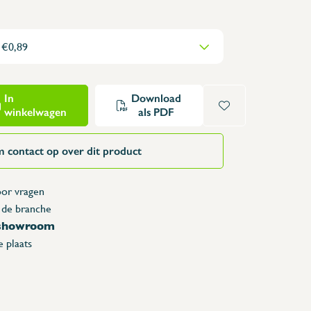
Opzettafels
Karren & vuilbakken
Toonbanken
Lockers
Accessoires
In
Download
winkelwagen
als PDF
Reserveonderdelen
 contact op over dit product
or vragen
 de branche
 showroom
 plaats