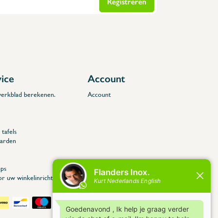
Registreren
vice
Account
 werkblad berekenen.
Account
tafels
arden
ps
or uw winkelinrichting