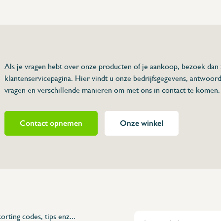
75 63 46 99
dersinox.be
Als je vragen hebt over onze producten of je aankoop, bezoek dan
klantenservicepagina. Hier vindt u onze bedrijfsgegevens, antwoor
ermoer
vragen en verschillende manieren om met ons in contact te komen.
Contact opnemen
Onze winkel
421047
orting codes, tips enz...