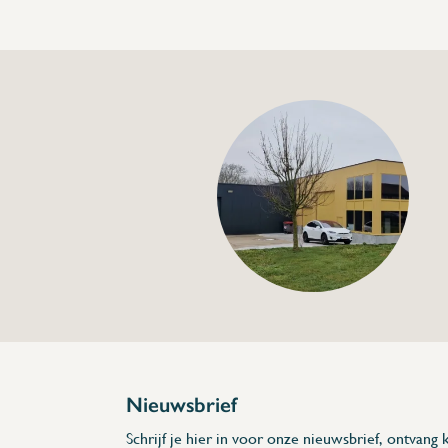
+32 (0) 4
info@flan
Amerikaanse vlind
€0,89
Specificaties
Artikelcode:
Beschrijving
- Minimum af te nemen stuks is 10
* Afmetingen: S x L x D
Nieuwsbrief
Schrijf je hier in voor onze nieuwsbrief, ontvang k