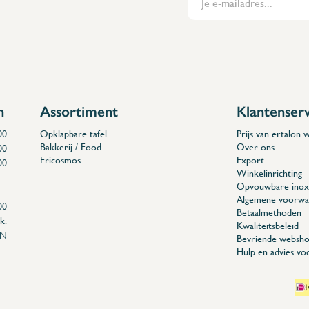
n
Assortiment
Klantenser
00
Opklapbare tafel
Prijs van ertalon
Bakkerij / Food
Over ons
00
Fricosmos
Export
00
Winkelinrichting
Opvouwbare inox 
Algemene voorwa
00
Betaalmethoden
k.
Kwaliteitsbeleid
EN
Bevriende websho
Hulp en advies vo
04