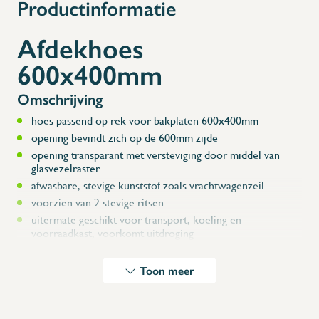
Productinformatie
Afdekhoes
600x400mm
X
Omschrijving
hoes passend op rek voor bakplaten 600x400mm
opening bevindt zich op de 600mm zijde
opening transparant met versteviging door middel van
glasvezelraster
afwasbare, stevige kunststof zoals vrachtwagenzeil
voorzien van 2 stevige ritsen
uitermate geschikt voor transport, koeling en
voorraadkast, voorkomt uitdroging
wit-grijze kleur
conform HACCP-normen met attest
Toon meer
Afmetingen