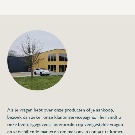
afmeting hoes: 670mm op open zijde, 430mm op zijkanten
en 1700mm hoogte
⇒ Ook maatwerk mogelijk; contacteer ons!
+32 (0) 4
info@flan
Afdekhoes met tran
600x400mm
€120,00
Specificaties
Artikelcode:
HRR600x
Beschrijving
Afdekhoes 600
Omschrijving
Als je vragen hebt over onze producten of je aankoop,
hoes passend op rek voor bakplaten 600
opening bevindt zich op de 600mm zijde
bezoek dan zeker onze klantenservicepagina. Hier vindt u
opening transparant met versteviging door 
afwasbare, stevige kunststof zoals vrachtw
onze bedrijfsgegevens, antwoorden op veelgestelde vragen
voorzien van 2 stevige ritsen
uitermate geschikt voor transport, koeling
wit-grijze kleur
en verschillende manieren om met ons in contact te komen.
conform HACCP-normen met attest
Afmetingen