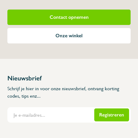
afmeting hoes: 670mm op open zijde, 430
⇒ Ook maatwerk mogelijk; contacteer 
Contact opnemen
Onze winkel
Nieuwsbrief
Schrijf je hier in voor onze nieuwsbrief, ontvang korting
codes, tips enz...
Registreren
Flanders Inox | Karperstraat 6, 8400 Oostende | België | BNP Paribas Fortis: BE100014816657